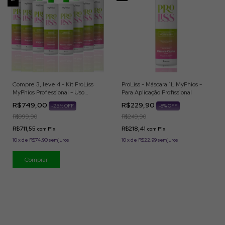
Compre 3, leve 4 - Kit ProLiss
ProLiss - Máscara 1L MyPhios -
MyPhios Professional - Uso
Para Aplicação Profissional
Profissional - SECRETO
R$749,00
R$229,90
-
25
% OFF
-
8
% OFF
R$999,90
R$249,90
R$711,55
R$218,41
com
Pix
com
Pix
10
x
de
R$74,90
sem juros
10
x
de
R$22,99
sem juros