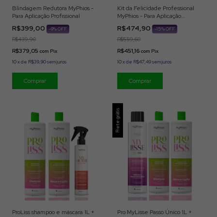
Blindagem Redutora MyPhios -
Kit da Felicidade Professional
Para Aplicação Profissional
MyPhios - Para Aplicação
Profissional
R$399,00
R$474,90
-
9
% OFF
-
15
% OFF
R$439,90
R$559,60
R$379,05
R$451,16
com
Pix
com
Pix
10
x
de
R$39,90
sem juros
10
x
de
R$47,49
sem juros
Frete grátis
ProLiss shampoo e máscara 1L +
Pro MyLisse Passo Único 1L +