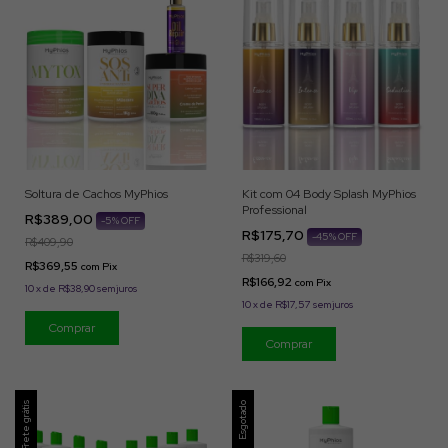
Soltura de Cachos MyPhios
Kit com 04 Body Splash MyPhios
Professional
R$389,00
-
5
% OFF
R$175,70
-
45
% OFF
R$409,90
R$319,60
R$369,55
com
Pix
R$166,92
com
Pix
10
x
de
R$38,90
sem juros
10
x
de
R$17,57
sem juros
Frete grátis
Esgotado