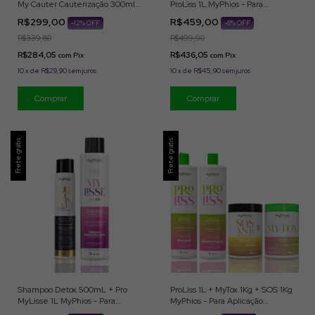
My Cauter Cauterização 300ml
ProLiss 1L MyPhios - Para
MyPhios - Para Aplicação
Aplicação Profissional
R$299,00
R$459,00
-
12
% OFF
-
8
% OFF
Profissional
R$339,80
R$499,90
R$284,05
R$436,05
com
Pix
com
Pix
10
x
de
R$29,90
sem juros
10
x
de
R$45,90
sem juros
Frete grátis
Frete grátis
Shampoo Detox 500mL + Pro
ProLiss 1L + MyTox 1Kg + SOS 1Kg
MyLisse 1L MyPhios - Para
MyPhios - Para Aplicação
Aplicação Profissional
Profissional