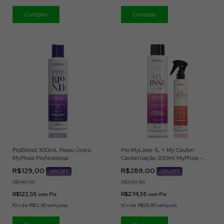
ProBlond 300mL Passo Único
Pro MyLisse 1L + My Cauter
MyPhios Professional
Cauterização 300ml MyPhios -
Para Aplicação Profissional
R$129,00
R$289,00
-
14
% OFF
-
15
% OFF
R$149,90
R$339,80
R$122,55
R$274,55
com
Pix
com
Pix
10
x
de
R$12,90
sem juros
10
x
de
R$28,90
sem juros