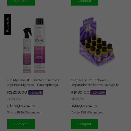
Frete grátis
Pro MyLisse 1L + Protetor Térmico
Óleo Repair Sunflower -
MyLisse MyPhios - Para Aplicação
Reparador de Pontas Display 12
Profissional
und x 7 ml MyPhios
R$299,00
R$139,00
-
15
% OFF
-
30
% OFF
R$349,80
R$199,90
R$284,05
R$132,05
com
Pix
com
Pix
10
x
de
R$29,90
sem juros
10
x
de
R$13,90
sem juros