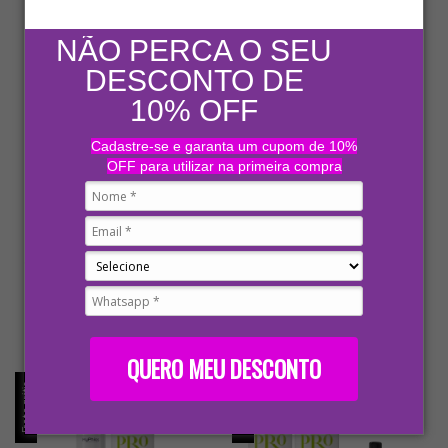
NÃO PERCA O SEU
DESCONTO DE
10% OFF
Cadastre-se e garanta um cupom de 10%
ProLiss shampoo e máscara 1L +
ProLiss - shampoo e máscara
OFF para utilizar na primeira compra
Selante MyLisse 300ml MyPhios
300mL MyPhios Professional -
- Para Aplicação Profissional
Para Aplicação Profissional
R$299,90
(1)
-
14
% OFF
R$129,90
R$349,80
-
13
% OFF
R$149,90
R$284,91
com
Pix
R$123,41
com
Pix
10
x
de
R$29,99
sem juros
10
x
de
R$12,99
sem juros
QUERO MEU DESCONTO
Frete grátis
Frete grátis