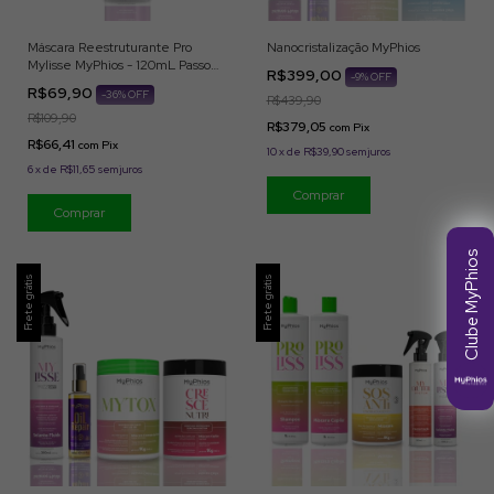
Máscara Reestruturante Pro
Nanocristalização MyPhios
Mylisse MyPhios - 120mL Passo
R$399,00
-
9
% OFF
único
R$69,90
-
36
% OFF
R$439,90
R$109,90
R$379,05
com
Pix
R$66,41
com
Pix
10
x
de
R$39,90
sem juros
6
x
de
R$11,65
sem juros
Clube MyPhios
Frete grátis
Frete grátis