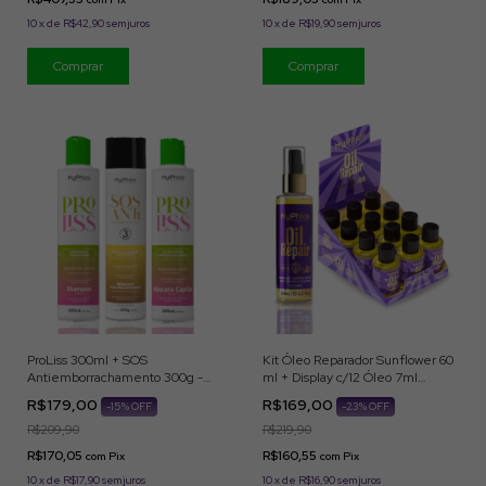
10
x
de
R$42,90
sem juros
10
x
de
R$19,90
sem juros
ProLiss 300ml + SOS
Kit Óleo Reparador Sunflower 60
Antiemborrachamento 300g -
ml + Display c/12 Óleo 7ml
Aplicação Profissional
MyPhios
R$179,00
R$169,00
-
15
% OFF
-
23
% OFF
R$209,90
R$219,90
R$170,05
R$160,55
com
Pix
com
Pix
10
x
de
R$17,90
sem juros
10
x
de
R$16,90
sem juros