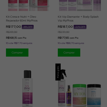
Kit Cresce Nutri + Óleo
Kit Vip Diamante + Body Splash
Reparador 60ml MyPhios
Vip MyPhios
R$177,00
R$187,00
-
16
% OFF
-
22
% OFF
R$209,80
R$239,80
R$168,15
R$177,65
com
Pix
com
Pix
10
x
de
R$17,70
sem juros
10
x
de
R$18,70
sem juros
Frete grátis