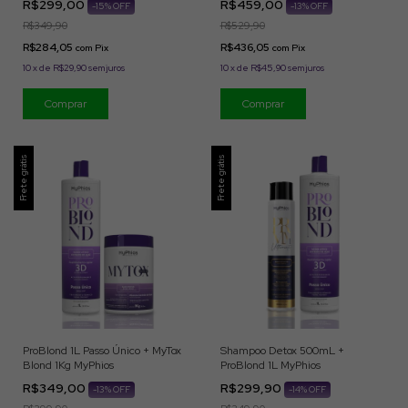
R$299,00
R$459,00
-
15
% OFF
-
13
% OFF
R$349,90
R$529,90
R$284,05
R$436,05
com
Pix
com
Pix
10
x
de
R$29,90
sem juros
10
x
de
R$45,90
sem juros
Frete grátis
Frete grátis
ProBlond 1L Passo Único + MyTox
Shampoo Detox 500mL +
Blond 1Kg MyPhios
ProBlond 1L MyPhios
R$349,00
R$299,90
-
13
% OFF
-
14
% OFF