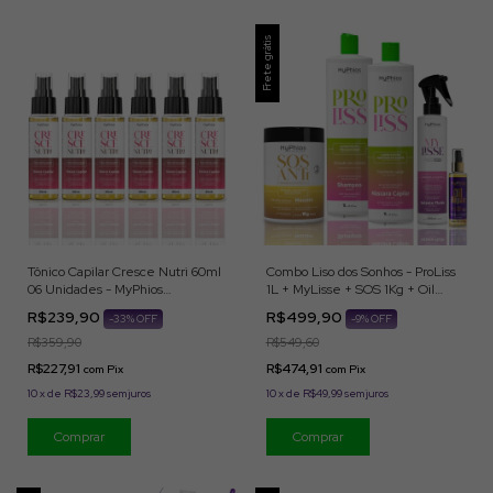
Frete grátis
Tônico Capilar Cresce Nutri 60ml
Combo Liso dos Sonhos - ProLiss
06 Unidades - MyPhios
1L + MyLisse + SOS 1Kg + Oil
Professional
Repair 60ml MyPhios
R$239,90
R$499,90
-
33
% OFF
-
9
% OFF
R$359,90
R$549,60
R$227,91
R$474,91
com
Pix
com
Pix
10
x
de
R$23,99
sem juros
10
x
de
R$49,99
sem juros