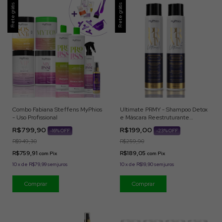
Frete grátis
Frete grátis
Combo Fabiana Steffens MyPhios
Ultimate PRMY - Shampoo Detox
- Uso Profissional
e Máscara Reestruturante
(2x500ml) MyPhios
R$799,90
R$199,00
-
16
% OFF
-
23
% OFF
R$949,30
R$259,90
R$759,91
R$189,05
com
Pix
com
Pix
10
x
de
R$79,99
sem juros
10
x
de
R$19,90
sem juros