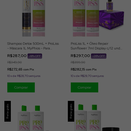
Shampoo Detox 500mL + ProLiss
ProLiss 1L + Óleo Repair
- Máscara 1L MyPhios - Para
Sunflower 7ml Display c/12 und
Aplicação Profissional
MyPhios
R$287,00
R$297,00
-
18
% OFF
-
26
% OFF
R$349,90
R$399,90
R$272,65
R$282,15
com
Pix
com
Pix
10
x
de
R$28,70
sem juros
10
x
de
R$29,70
sem juros
Frete grátis
Frete grátis