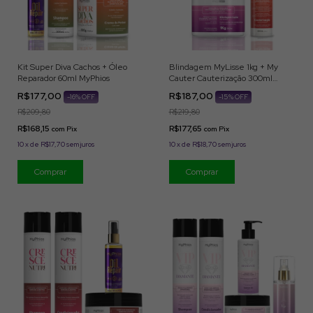
Kit Super Diva Cachos + Óleo
Blindagem MyLisse 1kg + My
Reparador 60ml MyPhios
Cauter Cauterização 300ml
MyPhios Professional
R$177,00
R$187,00
-
16
% OFF
-
15
% OFF
R$209,80
R$219,80
R$168,15
R$177,65
com
Pix
com
Pix
10
x
de
R$17,70
sem juros
10
x
de
R$18,70
sem juros