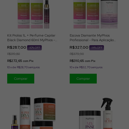
Kit Proliss 1L + Perfume Capilar
Escova Diamante MyPhios
Black Diamond 60ml MyPhios -
Professional - Para Aplicação
Para Aplicação Profissional
Profissional
R$287,00
R$327,00
-
10
% OFF
-
14
% OFF
R$319,80
R$379,90
R$272,65
R$310,65
com
Pix
com
Pix
10
x
de
R$28,70
sem juros
10
x
de
R$32,70
sem juros