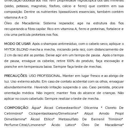
umectação dobrada aos fios Tem propriedade higroscópica dos sais minerais
(sódio, potássio, magnésio, fósforo, cálcio e ferro) que contêm em sua
composição. Dentre os nutrientes lipossolúveis essenciais, também contém
vitamina A e D.
Óleo de Macadâmia: Sistema reparador, age na estrutura dos fios
recuperando a fibra capilar. Rico em vitamina A, ferro e proteínas, fortalece e
cria uma película protetora nos fios.
MODO DE USAR:
Após o shampoo antirresíduo, com o cabelo seco, aplique o
MYTOX BLOND mecha a mecha, iniciando pela raiz, com distanciamento de
2 cm da raiz até as pontas. Deixe agir em um tempo de pausa. Após o tempo
de pausa, enxágue os cabelos, retire 100% do produto, faça escovação e
pranche em temperaura baixa. Sempre faça teste de mechas.
PRECAUÇÕES
:
USO PROFISSIONAL
.
Manter em lugar fresco e ao abrigo de
luz. Uso externo adulto. Em caso de contato acidental com os olhos, enxaguar
abundantemente. Havendo irritação suspenda o uso. Caso persista, procure
orientação médica. Não ingerir, manter fora do alcance de crianças. Não
aplicar no couro cabeludo. Sempre realizar o teste de mecha.
COMPOSIÇÃO
: Água* Álcool Cetoestearílico* Glicerina * Cloreto De
Cetrimônio* Ciclopentasiloxano/Dimeticone* Alquil Amido Propil
Dimetilamina* Álcool Etilico* Metossulfato De Berrenil Trimônio*
Perfume:Citral/Limoneno* Ácido Lático* Óleo De Macadâmia*