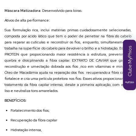
Máscara Matizadora:
Desenvolvido para loiras.
Ativos de alta performance:
Sua formulação rica, inclui matérias primas cuidadosamente selecionadas,
composta por ácido lático que tem o poder de penetrar na fibra do cabelo
para reparar as cutículas e reconstruir os fios, enquanto, simultaneamente,
trabalha na superfície do cabelo para devolver o brilho e a hidratação. BLEND
Clube MyPhios
PROTEIN que proporcionando maior resistência à estrutura, prevenindo a
quebra e disicplinando a fibra capilar. EXTRATO DE CAVIAR que garante
reconstrução e umectação dobrada aos fios ,rico em vitaminas e minerais.
Óleo de Macadâmia ajuda na reparação dos fios recuperando a fibra capilar,
fortalece e cria uma película protetora nos fios. Esses ativos proporcionam um
tratamento da fibra capilar intenso, desde a primeira aplicação, com efeito
liso e neutraliza tons amarelados.
BENEFÍCIOS:
Fortalecimento dos fios;
Recuperação da fibra capilar
Hidratação intensa,