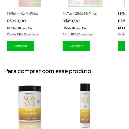
MyTox - 1Kg MyPhios
MyTox - 250g MyPhios
MyTox 
R$149,90
R$69,90
R$69
R$142,41
R$66,41
R$66,
com
Pix
com
Pix
10
x
de
R$14,99
sem juros
6
x
de
R$11,65
sem juros
6
x
de
R
Para comprar com esse produto