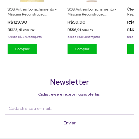
SOS Antiemborrachamento -
SOS Antiemborrachamento -
Óleo R
Máscara Reconstrução
Máscara Reconstrução
Repara
Capilar 1 kg MyPhios
Capilar 300ml MyPhios
MyPhio
R$129,90
R$59,90
R$69
R$123,41
R$56,91
R$66,
com
Pix
com
Pix
10
x
de
R$12,99
sem juros
5
x
de
R$11,98
sem juros
6
x
de
R
Newsletter
Cadastre-se e receba nossas ofertas.