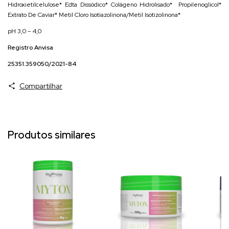
Hidroxietilcelulose* Edta Dissódico* Colágeno Hidrolisado* Propilenoglicol*
Extrato De Caviar* Metil Cloro Isotiazolinona/Metil Isotizolinona*
pH 3,0 – 4,0
Registro Anvisa
25351.359050/2021-84
Compartilhar
Produtos similares