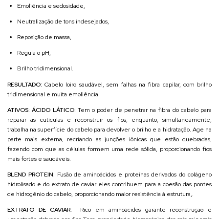
Emoliência e sedosidade,
Neutralização de tons indesejados,
Reposição de massa,
Regula o pH,
Brilho tridimensional.
RESULTADO:
Cabelo loiro saudável, sem falhas na fibra capilar, com brilho
tridimensional e muita emoliência.
ATIVOS: ÁCIDO LÁTICO:
Tem o poder de penetrar na fibra do cabelo para
reparar as cutículas e reconstruir os fios, enquanto, simultaneamente,
trabalha na superfície do cabelo para devolver o brilho e a hidratação. Age na
parte mais externa, recriando as junções iônicas que estão quebradas,
fazendo com que as células formem uma rede sólida, proporcionando fios
mais fortes e saudáveis.
BLEND PROTEIN:
Fusão de aminoácidos e proteínas derivados do colágeno
hidrolisado e do extrato de caviar eles contribuem para a coesão das pontes
de hidrogênio do cabelo, proporcionando maior resistência à estrutura,.
EXTRATO DE CAVIAR:
Rico em aminoácidos garante reconstrução e