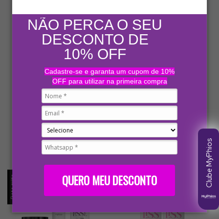
NÃO PERCA O SEU
DESCONTO DE
10% OFF
Cadastre-se e garanta um cupom de 10%
MyTox - 1Kg MyPhios
Combo Glorinha - ProLiss + SOS
OFF para utilizar na primeira compra
Antiemborrachamento + Muito
R$149,90
Mais Liso + MyTox 1Kg MyPhios
R$599,00
-
9
% OFF
R$142,41
com
Pix
R$659,00
10
x
de
R$14,99
sem juros
R$569,05
com
Pix
10
x
de
R$59,90
sem juros
Clube MyPhios
QUERO MEU DESCONTO
Frete grátis
Frete grátis