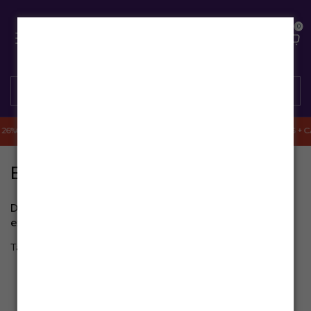
0
 26%OFF EM 8 COMBOS! — CLIQUE AGORA! 🔥
⏰ ACABA HOJE: PROLISS + CA
Erro - 404
Desculpe, mas a página que você está procurando não
existe.
Talvez você se interesse pelos seguintes produtos.
Frete grátis