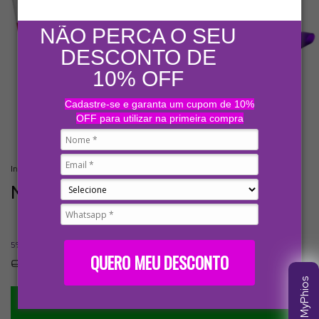
NÃO PERCA O SEU
DESCONTO DE
10% OFF
Cadastre-se e garanta um cupom de 10%
OFF para utilizar na primeira compra
Início
.
Produtos
.
Necessaire+ 2 Amostras
Necessaire+ 2 Amostras
5% de desconto
pagando com Pix
QUERO MEU DESCONTO
Ver mais detalhes
Clube MyPhios