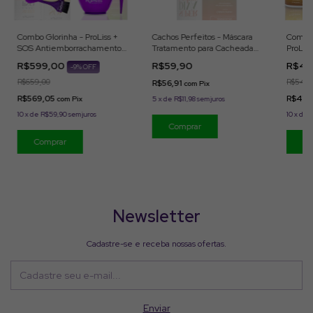
Combo Glorinha - ProLiss +
Cachos Perfeitos - Máscara
Combo 
SOS Antiemborrachamento
Tratamento para Cacheadas
ProLis
+ Muito Mais Liso + MyTox 1Kg
500g MyPhios
1Kg + O
R$599,00
R$59,90
R$49
-
9
% OFF
MyPhios
MyPhio
R$659,00
R$549,
R$56,91
com
Pix
R$569,05
R$474
com
Pix
5
x
de
R$11,98
sem juros
10
x
de
R$59,90
sem juros
10
x
de
R
Newsletter
Cadastre-se e receba nossas ofertas.