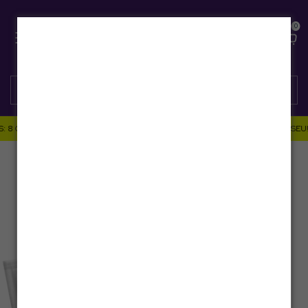
0
8 COMBOS COM PREÇO ESPECIAL — DE 03 A 10/08. CLIQUE E ESCOLHA O SEU! 