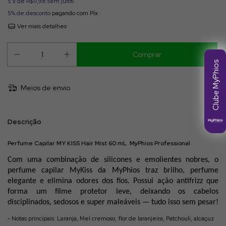
5
x de
R$11,98
sem juros
5% de desconto
pagando com Pix
Ver mais detalhes
Clube MyPhios
Meios de envio
Descrição
Perfume Capilar MY KISS Hair Mist 60 mL MyPhios Professional
Com uma combinação de silicones e emolientes nobres, o
perfume capilar MyKiss da MyPhios traz brilho, perfume
elegante e elimina odores dos fios. Possui ação antifrizz que
forma um filme protetor leve, deixando os cabelos
disciplinados, sedosos e super maleáveis — tudo isso sem pesar!
- Notas principais: Laranja, Mel cremoso, flor de laranjeira, Patchouli, alcaçuz