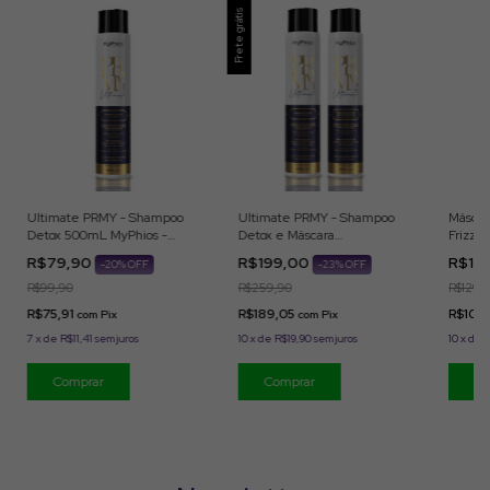
Frete grátis
Ultimate PRMY - Shampoo
Ultimate PRMY - Shampoo
Máscar
Detox 500mL MyPhios -
Detox e Máscara
Frizz O
EXCLUSIVO FABI
Reestruturante (2x500ml)
EXCLU
R$79,90
R$199,00
R$10
-
20
% OFF
-
23
% OFF
MyPhios
R$99,90
R$259,90
R$129,
R$75,91
R$189,05
R$104
com
Pix
com
Pix
7
x
de
R$11,41
sem juros
10
x
de
R$19,90
sem juros
10
x
de
R