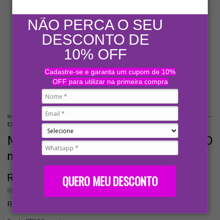
NÃO PERCA O SEU
DESCONTO DE
10% OFF
Cadastre-se e garanta um cupom de 10%
OFF para utilizar na primeira compra
Início
.
Exclusivos Fabi
.
MyKiss - Perfume Capilar Hair Mist 60 mL MyPhios -
EXCLUSIVO FABI
MyKiss - Perfume Capilar Hair Mist 60
mL MyPhios - EXCLUSIVO FABI
R$59,90
QUERO MEU DESCONTO
-
14
% OFF
R$69,90
R$56,91
com
Pix