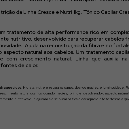
rição da Linha Cresce e Nutri 1kg, Tônico Capilar Cre
 tratamento de alta performance rico em complexo 
te nutritivo, desenvolvido para recuperar cabelos fr
osidade. Ajuda na reconstrução da fibra e no fortal
aspecto natural aos cabelos. Um tratamento capilar
e com crescimento natural. Linha que auxilia n
fontes de calor.
enfraquecidos
. Hidrata, nutre e repara os danos, doando maciez e luminosidade. 
 crescimento natural dos fios, doando maciez, brilho e devolvendo o aspecto natur
 altamente nutritivos que ajudam a disciplinar os fios e dar aquele efeito desmaia q