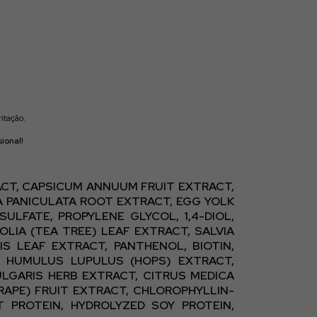
itação.
ional!
RACT, CAPSICUM ANNUUM FRUIT EXTRACT,
A PANICULATA ROOT EXTRACT, EGG YOLK
LFATE, PROPYLENE GLYCOL, 1,4-DIOL,
LIA (TEA TREE) LEAF EXTRACT, SALVIA
IS LEAF EXTRACT, PANTHENOL, BIOTIN,
, HUMULUS LUPULUS (HOPS) EXTRACT,
ULGARIS HERB EXTRACT, CITRUS MEDICA
GRAPE) FRUIT EXTRACT, CHLOROPHYLLIN-
T PROTEIN, HYDROLYZED SOY PROTEIN,