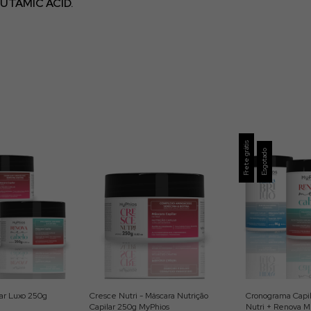
UTAMIC ACID.
Frete grátis
Esgotado
ar Luxo 250g
Cresce Nutri - Máscara Nutrição
Cronograma Capil
Capilar 250g MyPhios
Nutri + Renova 