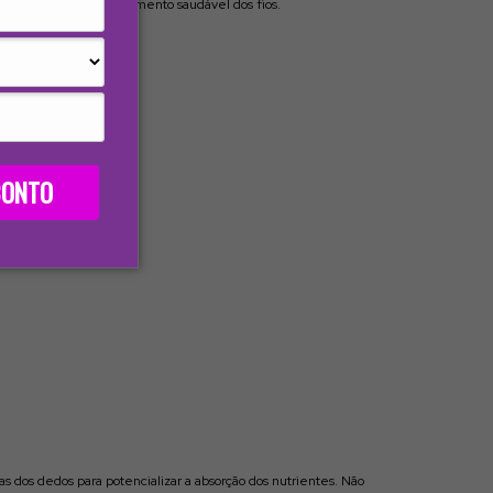
 estimulando o crescimento saudável dos fios.
CONTO
dos dedos para potencializar a absorção dos nutrientes. Não