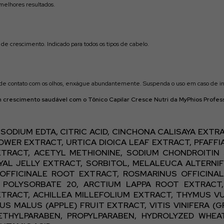
melhores resultados.
de crescimento. Indicado para todos os tipos de cabelo.
 de contato com os olhos, enxágue abundantemente. Suspenda o uso em caso de irr
m crescimento saudável com o Tônico Capilar Cresce Nutri da MyPhios Profess
SODIUM EDTA, CITRIC ACID, CINCHONA CALISAYA EXT
WER EXTRACT, URTICA DIOICA LEAF EXTRACT, PFAFFI
TRACT, ACETYL METHIONINE, SODIUM CHONDROITIN SU
L JELLY EXTRACT, SORBITOL, MELALEUCA ALTERNIFO
 OFFICINALE ROOT EXTRACT, ROSMARINUS OFFICINAL
 POLYSORBATE 20, ARCTIUM LAPPA ROOT EXTRACT
XTRACT, ACHILLEA MILLEFOLIUM EXTRACT, THYMUS V
S MALUS (APPLE) FRUIT EXTRACT, VITIS VINIFERA (
ETHYLPARABEN, PROPYLPARABEN, HYDROLYZED WHEA