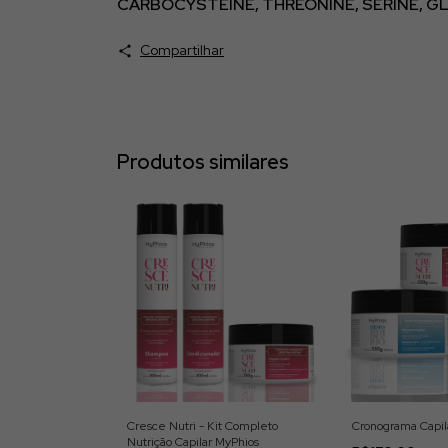
CARBOCYSTEINE, THREONINE, SERINE, GL
Compartilhar
Produtos similares
Cresce Nutri - Kit Completo
Cronograma Capil
Nutrição Capilar MyPhios