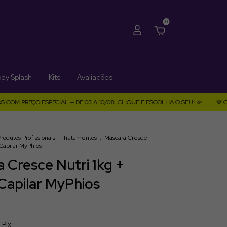
0
dy Splash
Kits
Avaliações
EÇO ESPECIAL — DE 03 A 10/08. CLIQUE E ESCOLHA O SEU! 🎉
💜 OFERTA 
Produtos Profissionais
.
Tratamentos
.
Máscara Cresce
 Capilar MyPhios
 Cresce Nutri 1kg +
Capilar MyPhios
m
Pix