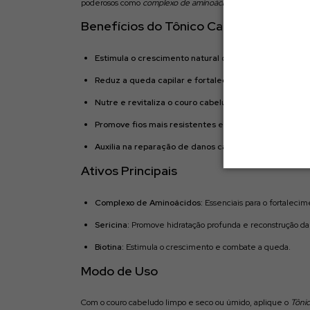
poderosos como
complexo de aminoácidos
,
sericina
e
biotina
– 
Benefícios do Tônico Capilar
Estimula o crescimento natural dos fios
Reduz a queda capilar e fortalece a raiz
Nutre e revitaliza o couro cabeludo
Promove fios mais resistentes e encorpados
Auxilia na reparação de danos causados por processo
Ativos Principais
Complexo de Aminoácidos:
Essenciais para o fortalecim
Sericina:
Promove hidratação profunda e reconstrução da f
Biotina:
Estimula o crescimento e combate a queda.
Modo de Uso
Com o couro cabeludo limpo e seco ou úmido, aplique o
Tônic