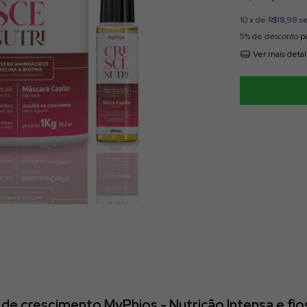
10
x de
R$18,98
s
5% de desconto
pa
Ver mais deta
e crescimento MyPhios - Nutrição Intensa e fio