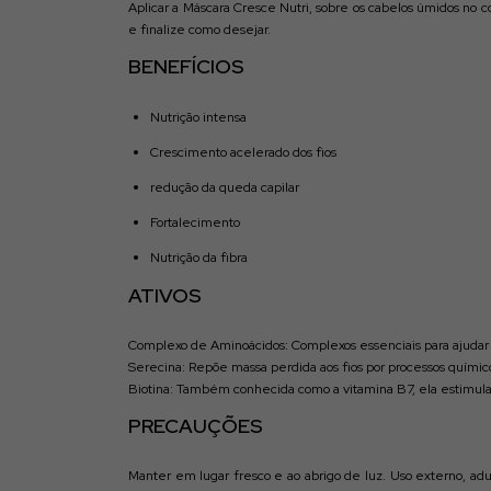
Aplicar a Máscara Cresce Nutri, sobre os cabelos úmidos no
e finalize como desejar.
BENEFÍCIOS
Nutrição intensa
Crescimento acelerado dos fios
redução da queda capilar
Fortalecimento
Nutrição da fibra
ATIVOS
Complexo de Aminoácidos: Complexos essenciais para ajudar n
Serecina: Repõe massa perdida aos fios por processos quími
Biotina: Também conhecida como a vitamina B7, ela estimula 
PRECAUÇÕES
Manter em lugar fresco e ao abrigo de luz. Uso externo, adu