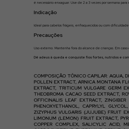
é necessário enxaguar. Use de 2 a 3 vezes por semana para 
Indicação
Ideal para cabelos frágeis, enfraquecidos ou com dificuldade 
Precauções
Uso externo. Mantenha fora do alcance de crianças. Em caso
Dê adeus à queda e conquiste fios fortes, nutridos e co
COMPOSIÇÃO TÔNICO CAPILAR: AQUA, DI
POLLEN EXTRACT, ARNICA MONTANA FLO
EXTRACT, TRITICUM VULGARE GERM EX
THEOBROMA CACAO SEED EXTRACT, ROYA
OFFICINALIS LEAF EXTRACT, ZINGIBER
PHENOXYETHANOL, CAPRYLYL GLYCOL,
ZIZYPHUS VULGARIS (JUJUBE) FRUIT E
LIMONUM (LEMON) FRUIT EXTRACT, PYRU
COPPER COMPLEX, SALICYLIC ACID, M