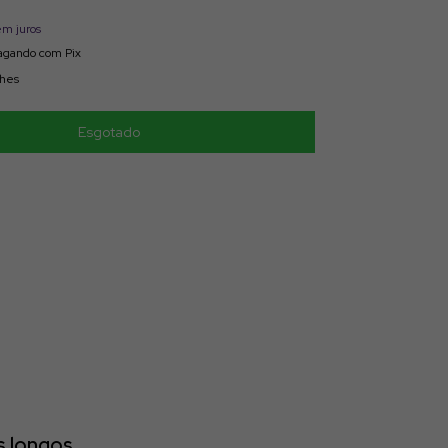
em juros
gando com Pix
lhes
s longos