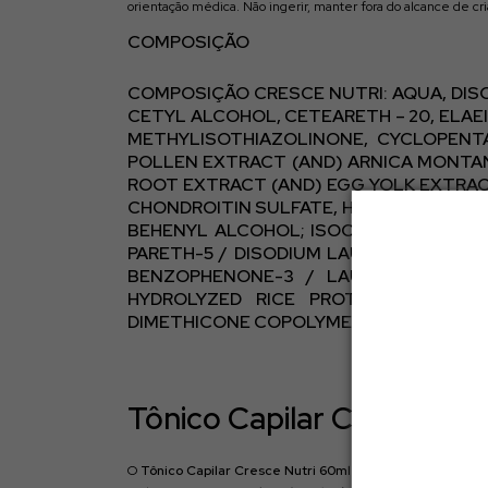
orientação médica. Não ingerir, manter fora do alcance de 
COMPOSIÇÃO
COMPOSIÇÃO CRESCE NUTRI: AQUA, DISO
CETYL ALCOHOL, CETEARETH – 20, ELAE
METHYLISOTHIAZOLINONE, CYCLOPENT
POLLEN EXTRACT (AND) ARNICA MONTAN
ROOT EXTRACT (AND) EGG YOLK EXTRAC
CHONDROITIN SULFATE, HYDROLYZED SER
BEHENYL ALCOHOL; ISOCETYL ALCOHOL 
PARETH-5 / DISODIUM LAURIMINODIPR
BENZOPHENONE-3 / LAUROYL LYSINE 
HYDROLYZED RICE PROTEIN (AND) P
DIMETHICONE COPOLYMER, PARFUM, CITRI
Tônico Capilar Cresce Nut
O
Tônico Capilar Cresce Nutri 60ml da MyPhios Professio