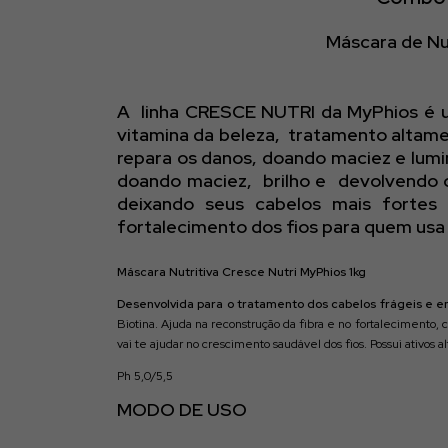
Máscara de Nut
A linha CRESCE NUTRI da MyPhios é um
vitamina da beleza, tratamento altamen
repara os danos, doando maciez e lumin
doando maciez, brilho e devolvendo o 
deixando seus cabelos mais fortes 
fortalecimento dos fios para quem usa 
Máscara Nutritiva Cresce Nutri MyPhios 1kg
Desenvolvida para o tratamento dos cabelos frágeis e 
Biotina. Ajuda na reconstrução da fibra e no fortalecimento,
vai te ajudar no crescimento saudável dos fios. Possui ativos
Ph 5,0/5,5
MODO DE USO