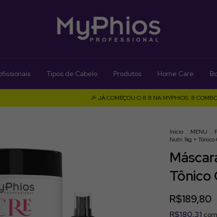
fissionais
Tipos de Cabelo
Produtos
Home Care
Bo
🎉 JÁ COMEÇOU O 8.8 NA MYPHIOS: 8 COMBOS COM PR
Início
.
MENU
.
Nutri 1kg + Tônico
Máscara
Tônico 
R$189,80
R$180,31
co