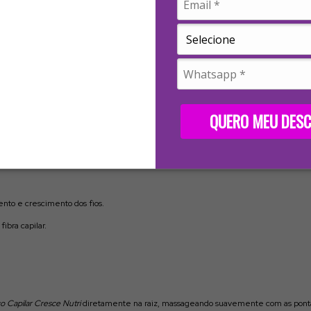
conhecida como a vitamina da beleza –, que atuam diretamente no couro cabeludo,
QUERO MEU DES
s químicos e fontes de calor
ento e crescimento dos fios.
ibra capilar.
o Capilar Cresce Nutri
diretamente na raiz, massageando suavemente com as pontas 