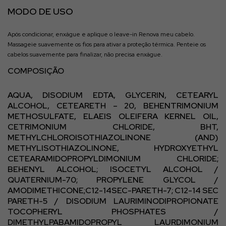
MODO DE USO
Após condicionar, enxágue e aplique o leave-in Renova meu cabelo.
Massageie suavemente os fios para ativar a proteção térmica. Penteie os
cabelos suavemente para finalizar, não precisa enxágue.
COMPOSIÇÃO
AQUA, DISODIUM EDTA, GLYCERIN, CETEARYL
ALCOHOL, CETEARETH – 20, BEHENTRIMONIUM
METHOSULFATE, ELAEIS OLEIFERA KERNEL OIL,
CETRIMONIUM CHLORIDE, BHT,
METHYLCHLOROISOTHIAZOLINONE (AND)
METHYLISOTHIAZOLINONE, HYDROXYETHYL
CETEARAMIDOPROPYLDIMONIUM CHLORIDE;
BEHENYL ALCOHOL; ISOCETYL ALCOHOL /
QUATERNIUM-70; PROPYLENE GLYCOL /
AMODIMETHICONE;C12-14SEC-PARETH-7; C12-14 SEC
PARETH-5 / DISODIUM LAURIMINODIPROPIONATE
TOCOPHERYL PHOSPHATES /
DIMETHYLPABAMIDOPROPYL LAURDIMONIUM