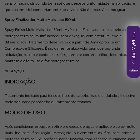
sensibilizada distribuindo bem até que perceba uniformidade na aplicação e
que o creme foi completamente absorvido. Não é necessário enxaguar.
Spray Finalizador Muito Mais Liso 150mL
Spray Finish Muito Mais Liso 150mL MyPhios - Finalizador para cabelos com
Clube MyPhios
proteção térmica, multifuncional sem enxague, com estrutura leve e
diferenciada. Tratamento desenvolvido a partir de Aminopropil e um
Complexo de Silicones. É rapidamente absorvido, promove profunda
hidratação, reparo e controle aos fios, além de conferir brilho, desembaraço,
mantém o efeito liso e faz proteção térmica.
pH 4.5/5,0
INDICAÇÃO
Tratamento indicado para todos os tipos de cabelos lisos e ondulados, inclusive
pode ser usado por cabelos quimicamente tratados.
MODO DE USO
Após condicionar, enxágue, retire o excesso de água e aplique o spray muito
mais liso para finalização. Massageie suavemente os fios para ativar a
proteção térmica. Se preferir, pode finalizar com secador e prancha para