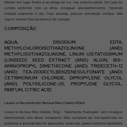
Manter em lugar fresco e ao abrigo de luz. Uso externo adulto. Em caso de
contato acidental com os olhos, enxaguar abundantemente. Havendo
irritação suspenda o uso. Caso persista, procure orientação médica. Não
ingerir, manter fora do alcance de crianças.
COMPOSIÇÃO
AQUA, DISODIUM EDTA,
METHYLCHLOROISOTHIAZOLINONE (AND)
METHYLISOTHIAZOLINONE, LINUM USITATISSIMUM
(LINSEED) SEED EXTRACT (AND) ALGIN, BIS-
AMINOPROPYL DIMETHICONE (AND) TRIDECETH-12
(AND) TEA-DODECYLBENZENESULFONATE (AND)
CETRIMONIUM CHLORIDE, DIPROPYLENE GLYCOL
(AND) POLYSILICONE-29, PROPYLENE GLYCOL,
PARFUM, CITRIC ACID.
Leave-in Reconstrutor Renova Meu Cabelo 150ml
Leave in Renova Meu Cabelo, 150g – Tratamento finalizador sem enxágue
desenvolvido com Ativos Inovadores. Este complexo de micropartículas de
proteínas e aminoácidos de baixo peso molecular, possui extrema habilidade