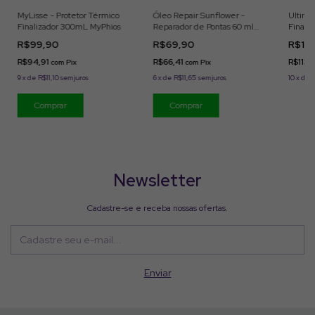
MyLisse - Protetor Térmico
Óleo Repair Sunflower -
Ultima
Finalizador 300mL MyPhios
Reparador de Pontas 60 ml
Finali
MyPhios
R$99,90
R$69,90
R$119
R$94,91
R$66,41
R$113,
com
Pix
com
Pix
9
x
de
R$11,10
sem juros
6
x
de
R$11,65
sem juros
10
x
de
R
Newsletter
Cadastre-se e receba nossas ofertas.