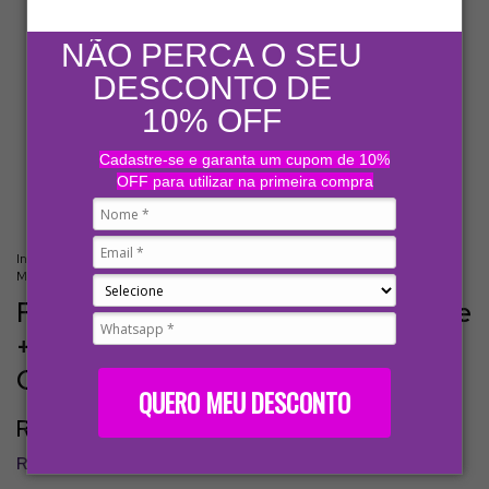
NÃO PERCA O SEU
DESCONTO DE
10% OFF
Cadastre-se e garanta um cupom de 10%
OFF para utilizar na primeira compra
Início
.
MENU
.
Produtos para tratamentos
.
Finalizadores
.
Finalizadores
MyPhios - VIP Diamante + Muito Mais Liso + Renova Meu Cabelo MyPhios
Finalizadores MyPhios - VIP Diamante
+ Muito Mais Liso + Renova Meu
Cabelo MyPhios
QUERO MEU DESCONTO
R$179,90
R$170,91
com
Pix