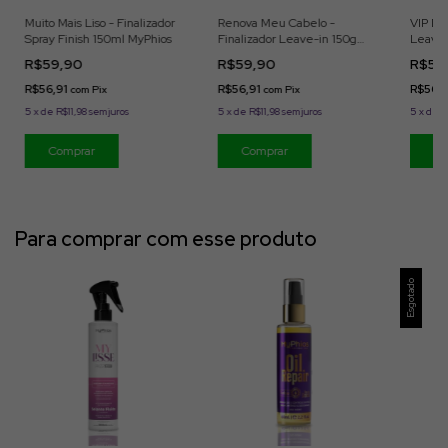
Muito Mais Liso - Finalizador
Renova Meu Cabelo -
VIP Di
Spray Finish 150ml MyPhios
Finalizador Leave-in 150g
Leave-
MyPhios
R$59,90
R$59,90
R$59
R$56,91
R$56,91
R$56,
com
Pix
com
Pix
5
x
de
R$11,98
sem juros
5
x
de
R$11,98
sem juros
5
x
de
R
Para comprar com esse produto
Esgotado