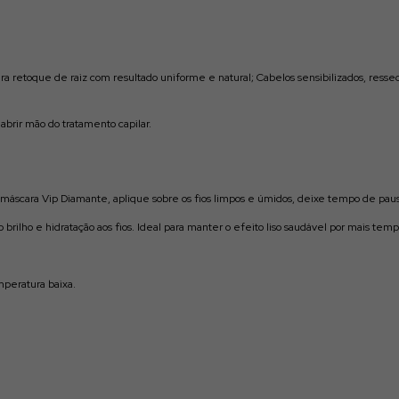
ra r
etoque de raiz com resultado uniforme e natural;
Cabelos sensibilizados, ress
abrir mão do tratamento capilar.
 máscara Vip Diamante, aplique sobre os fios limpos e úmidos, deixe tempo de paus
brilho e hidratação aos fios. Ideal para manter o efeito liso saudável por mais temp
mperatura baixa.