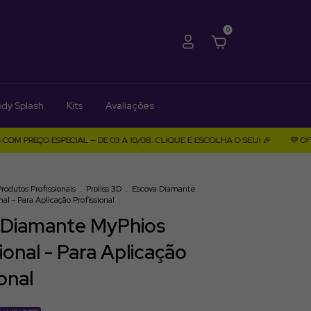
0
dy Splash
Kits
Avaliações
ÇO ESPECIAL — DE 03 A 10/08. CLIQUE E ESCOLHA O SEU! 🎉
💜 OFERTA 8
Produtos Profissionais
.
Proliss 3D
.
Escova Diamante
al - Para Aplicação Profissional
 Diamante MyPhios
ional - Para Aplicação
onal