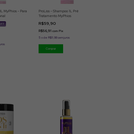
1L MyPhios - Para
ProLiss - Shampoo 1L Pré
onal
Tratamento MyPhios
R$59,90
OFF
R$56,91
com
Pix
5
x
de
R$11,98
sem juros
uros