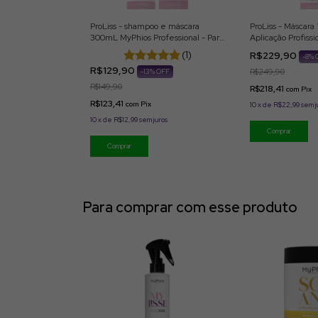
ProLiss - shampoo e máscara
ProLiss - Máscara 
300mL MyPhios Professional - Para
Aplicação Profissi
Aplicação Profissional
(1)
R$229,90
-
8
% 
R$129,90
-
13
% OFF
R$249,90
R$149,90
R$218,41
com
Pix
R$123,41
com
Pix
10
x
de
R$22,99
sem j
10
x
de
R$12,99
sem juros
Para comprar com esse produto