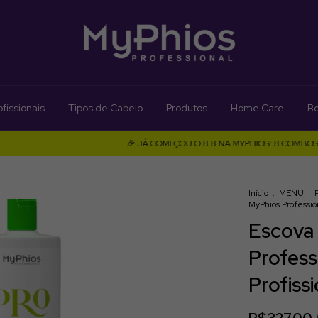
fissionais
Tipos de Cabelo
Produtos
Home Care
Bo
🎉 JÁ COMEÇOU O 8.8 NA MYPHIOS: 8 COMBOS COM PRE
Início
.
MENU
.
MyPhios Profession
Escova
Profess
Profissi