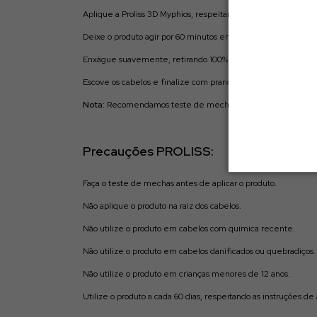
Aplique a Proliss 3D Myphios, respeitando 2 cm da raiz.
Deixe o produto agir por 60 minutos em cabelos mais grossos
Enxágue suavemente, retirando 100% do produto.
Escove os cabelos e finalize com prancha, em mechas finas, 
Nota:
Recomendamos teste de mechas e toque, especialme
Precauções PROLISS:
Faça o teste de mechas antes de aplicar o produto.
Não aplique o produto na raiz dos cabelos.
Não utilize o produto em cabelos com química recente.
Não utilize o produto em cabelos danificados ou quebradiços.
Não utilize o produto em crianças menores de 12 anos.
Utilize o produto a cada 60 dias, respeitando as instruções de 