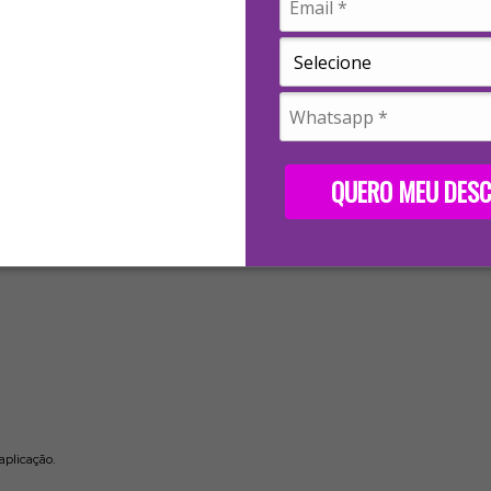
 e de 30 a 40 minutos em cabelos mais finos.
de 15 a 20 vezes cada.
nte em reaplicações.
QUERO MEU DES
aplicação.