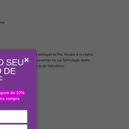
mol.
hidratar, reconstruir e proteger os fios. Repara e revitaliza
O SEU
s. Os micros partículas presentes na sua formulação doam
onização com o poder do ácido hialurônico
 DE
F
cupom de 10%
eira compra