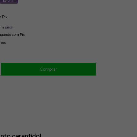
-
14
% OFF
m
Pix
em juros
gando com Pix
lhes
nto garantido!