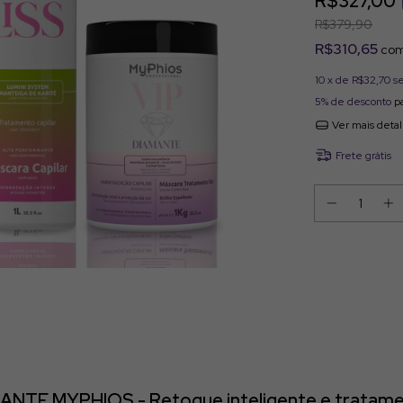
R$327,00
R$379,90
R$310,65
co
10
x de
R$32,70
s
5% de desconto
pa
Ver mais deta
Frete grátis
ANTE MYPHIOS - R
etoque inteligente e tratame