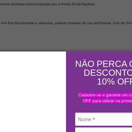
amente brilhosos tridimensionais com a Proliss 3D da Myphios.
em fios disciplinados e radiantes, produto inovador de uso profissional, livre de for
ção, rica em ativos Inovadores. Este blend de ativos possui a extrema habilidade de 
NÃO PERCA 
os ou pela ação atmosférica e mecânica devolvendo naturalidade e vida aos cabelo
m de fazer a preservação da cor, revitalização do fio, ao mesmo tempo faz uma harm
DESCONTO
enol.
10% OF
Cadastre-se e garanta um 
OFF para utilizar na prim
 até que a espuma fique branca.