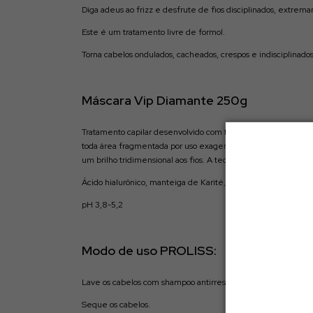
Diga adeus ao frizz e desfrute de fios disciplinados, extrem
Este é um tratamento livre de formol.
Torna cabelos ondulados, cacheados, crespos e indisciplinados 
Máscara Vip Diamante 250g
Tratamento capilar desenvolvido com tecnologia de última gera
toda área fragmentada por uso exagerado de produtos químic
um brilho tridimensional aos fios. A tecnologia presente alé
Ácido hialurônico, manteiga de Karité, óleo de coco e D’ pant
pH 3,8-5,2
Modo de uso PROLISS:
Lave os cabelos com shampoo antirresíduos, de 2 a 3 vezes,
Seque os cabelos.