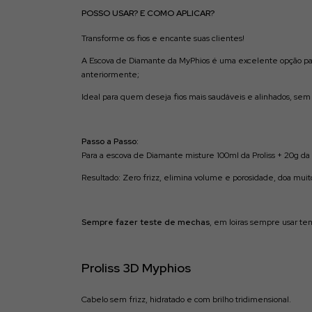
POSSO USAR? E COMO APLICAR?
Transforme os fios e encante suas clientes!
A Escova de Diamante da MyPhios é uma excelente opção pa
anteriormente;
Ideal para quem deseja fios mais saudáveis e alinhados, sem 
Passo a Passo:
Para a escova de Diamante misture 100ml da Proliss + 20g da
Resultado: Zero frizz, elimina volume e porosidade, doa muito 
Sempre fazer teste de mechas
, em loiras sempre usar te
Proliss 3D Myphios
Cabelo sem frizz, hidratado e com brilho tridimensional.