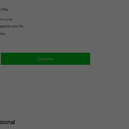
m
Pix
em juros
gando com Pix
lhes
sional