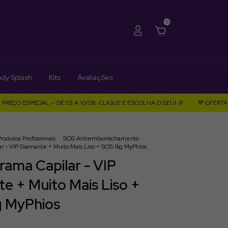
0
dy Splash
Kits
Avaliações
SPECIAL — DE 03 A 10/08. CLIQUE E ESCOLHA O SEU! 🎉
💜 OFERTA 8.8 
Produtos Profissionais
.
SOS Antiemborrachamento
.
r - VIP Diamante + Muito Mais Liso + SOS 1kg MyPhios
ama Capilar - VIP
e + Muito Mais Liso +
g MyPhios