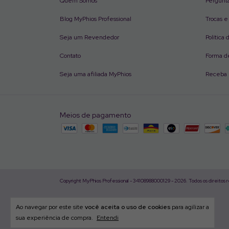
Quem Somos
Pergunt
Blog MyPhios Professional
Trocas 
Seja um Revendedor
Política
Contato
Forma d
Seja uma afiliada MyPhios
Receba 
Meios de pagamento
Copyright MyPhios Professional - 34108988000129 - 2026. Todos os direitos 
Ao navegar por este site
você aceita o uso de cookies
para agilizar a
sua experiência de compra.
Entendi