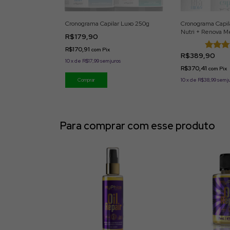
Cronograma Capilar Luxo 250g
Cronograma Capil
Nutri + Renova M
R$179,90
Hidra Brilho 1kg
R$170,91
com
Pix
R$389,90
10
x
de
R$17,99
sem juros
R$370,41
com
Pix
10
x
de
R$38,99
sem j
Para comprar com esse produto