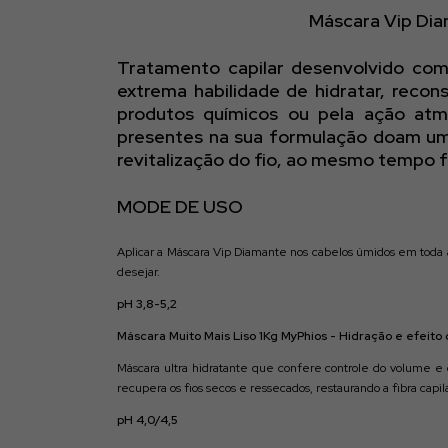
Máscara Vip Di
Tratamento capilar desenvolvido com 
extrema habilidade de hidratar, recon
produtos químicos ou pela ação atmo
presentes na sua formulação doam um b
revitalização do fio, ao mesmo tempo 
MODE DE USO
Aplicar a Máscara Vip Diamante nos cabelos úmidos em toda 
desejar.
pH 3,8-5,2
Máscara Muito Mais Liso 1Kg MyPhios - Hidração e efeito
Máscara ultra hidratante que confere controle do volume e 
recupera os fios secos e ressecados, restaurando a fibra capi
pH 4,0/4,5