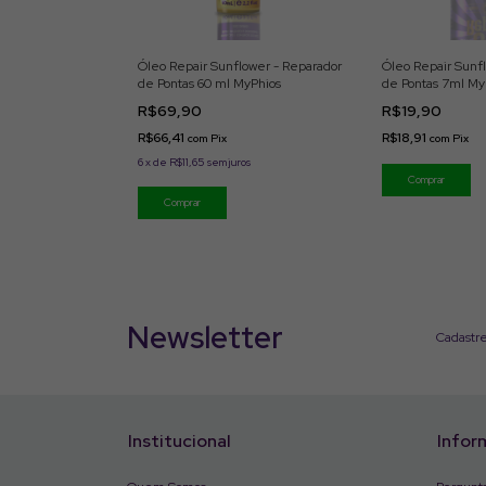
Óleo Repair Sunflower - Reparador
Óleo Repair Sunf
de Pontas 60 ml MyPhios
de Pontas 7ml My
R$69,90
R$19,90
R$66,41
R$18,91
com
Pix
com
Pix
6
x
de
R$11,65
sem juros
Newsletter
Cadastre
Institucional
Infor