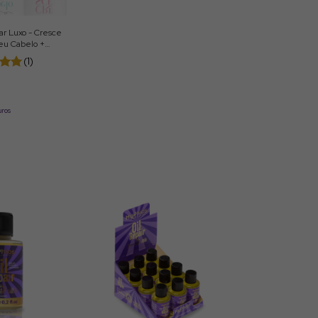
ar Luxo - Cresce
eu Cabelo +
(1)
uros