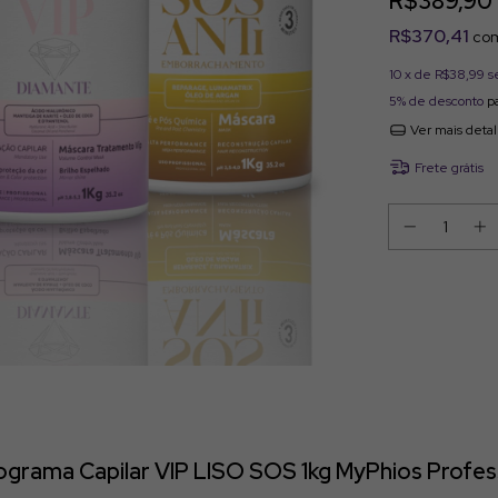
R$389,90
R$370,41
co
10
x de
R$38,99
s
5% de desconto
pa
Ver mais deta
Frete grátis
grama Capilar VIP LISO SOS 1kg MyPhios Profes