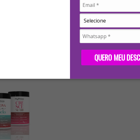
 lavagens (uso diário não autorizado). O uso excessivo pode causar efeito rebote.
QUERO MEU DES