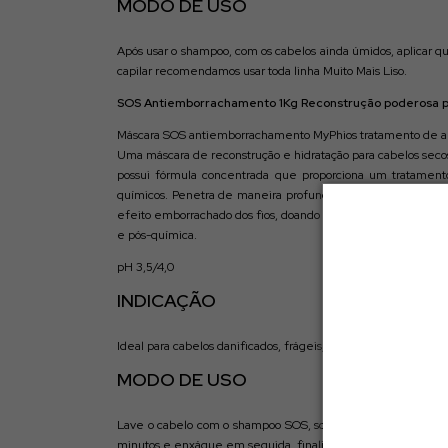
MODO DE USO
Após usar o shampoo, com os cabelos ainda úmidos, aplicar qu
capilar recomendamos usar toda linha Muito Mais Liso.
SOS Antiemborrachamento 1Kg Reconstrução poderosa pa
Máscara SOS antiemborrachamento MyPhios tratamento de a
Uma máscara de reconstrução e hidratação para cabelos secos
possui fórmula concentrada que proporciona um tratamento 
químicos. Penetra de maneira profunda nos fios, promovend
efeito emborrachado dos fios, doando vida imediata aos cabel
e pós-química.
pH 3,5/4,0
INDICAÇÃO
Ideal para cabelos danificados, frágeis, quebradiços e quimic
MODO DE USO
Lave o cabelo com o shampoo SOS, sobre os fios limpos e úm
minutos e enxágue em seguida, finalize como desejar.