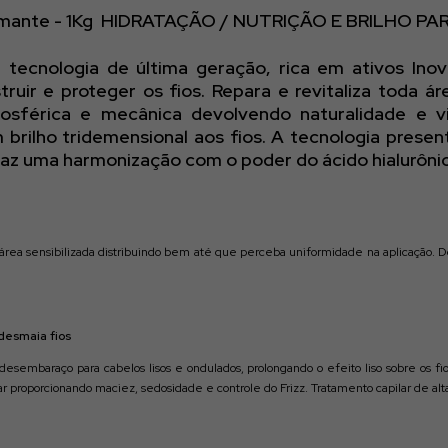
amante
-
1Kg HIDRATAÇÃO / NUTRIÇÃO E BRILHO PA
tecnologia de última geração, rica em ativos Inov
struir e proteger os fios. Repara e revitaliza toda
sférica e mecânica devolvendo naturalidade e vi
rilho tridemensional aos fios. A tecnologia presen
faz uma harmonização com o poder do ácido hialurôni
área sensibilizada distribuindo bem até que perceba uniformidade na aplicação. 
 desmaia fios
desembaraço para cabelos lisos e ondulados, prolongando o efeito liso sobre os 
lar proporcionando maciez, sedosidade e controle do Frizz. Tratamento capilar de al