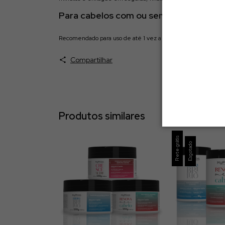
Para cabelos com ou sem química
Recomendado para uso de até 1 vez a cada 15 dias ou a cada 4
Compartilhar
Produtos similares
Frete grátis
Esgotado