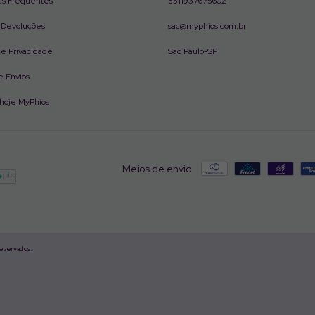
as Frequentes
5511937675602
e Devoluções
sac@myphios.com.br
 de Privacidade
São Paulo-SP
e Envios
hoje MyPhios
Meios de envio
reservados.