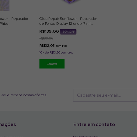
lower - Reparador
Óleo Repair Sunflower - Reparador
Phios
de Pontas Display 12 und x 7 ml
MyPhios
R$139,00
-
30
% OFF
R$199,90
R$132,05
com
Pix
10
x
de
R$13,90
sem juros
-se e receba nossas ofertas.
mações
Entre em contato