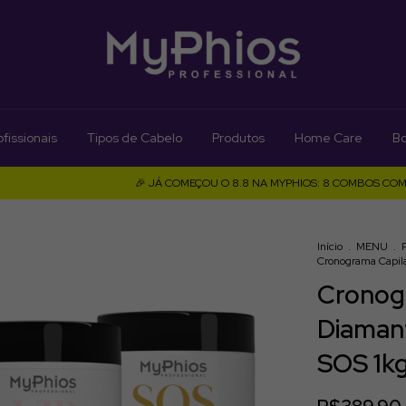
fissionais
Tipos de Cabelo
Produtos
Home Care
Bo
🎉 JÁ COMEÇOU O 8.8 NA MYPHIOS: 8 COMBOS COM PREÇO E
Início
.
MENU
.
Cronograma Capila
Cronogr
Diamant
SOS 1k