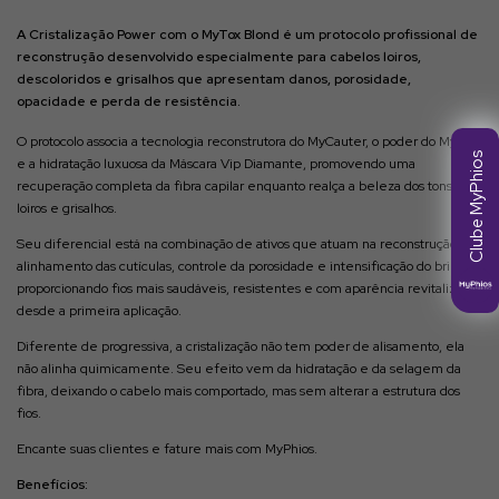
A Cristalização Power com o MyTox Blond é um protocolo profissional de
reconstrução desenvolvido especialmente para cabelos loiros,
descoloridos e grisalhos que apresentam danos, porosidade,
opacidade e perda de resistência.
O protocolo associa a tecnologia reconstrutora do MyCauter, o poder do MyTox
Clube MyPhios
e a hidratação luxuosa da Máscara Vip Diamante, promovendo uma
recuperação completa da fibra capilar enquanto realça a beleza dos tons
loiros e grisalhos.
Seu diferencial está na combinação de ativos que atuam na reconstrução,
alinhamento das cutículas, controle da porosidade e intensificação do brilho,
proporcionando fios mais saudáveis, resistentes e com aparência revitalizada
desde a primeira aplicação.
Diferente de progressiva, a cristalização não tem poder de alisamento, ela
não alinha quimicamente. Seu efeito vem da hidratação e da selagem da
fibra, deixando o cabelo mais comportado, mas sem alterar a estrutura dos
fios.
Encante suas clientes e fature mais com MyPhios.
Benefícios: