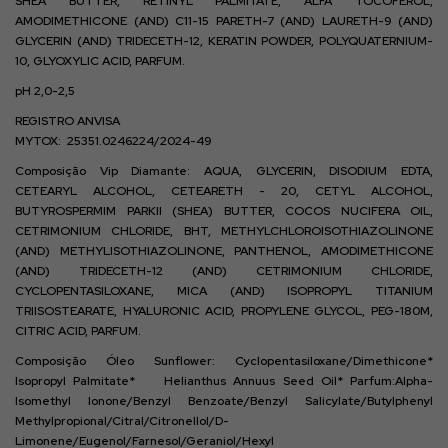
SHEA BUTTER, RETINYL PALMITATE, ALFA TOCOFEROL,
AMODIMETHICONE (AND) C11-15 PARETH-7 (AND) LAURETH-9 (AND)
GLYCERIN (AND) TRIDECETH-12, KERATIN POWDER, POLYQUATERNIUM-
10, GLYOXYLIC ACID, PARFUM.
pH 2,0-2,5
REGISTRO ANVISA
MYTOX: 25351.0246224/2024-49
Composição Vip Diamante:
AQUA, GLYCERIN, DISODIUM EDTA,
CETEARYL ALCOHOL, CETEARETH - 20, CETYL ALCOHOL,
BUTYROSPERMIM PARKII (SHEA) BUTTER, COCOS NUCIFERA OIL,
CETRIMONIUM CHLORIDE, BHT, METHYLCHLOROISOTHIAZOLINONE
(AND) METHYLISOTHIAZOLINONE, PANTHENOL, AMODIMETHICONE
(AND) TRIDECETH-12 (AND) CETRIMONIUM CHLORIDE,
CYCLOPENTASILOXANE, MICA (AND) ISOPROPYL TITANIUM
TRIISOSTEARATE, HYALURONIC ACID,
PROPYLENE GLYCOL, PEG-180M,
CITRIC ACID, PARFUM.
Composição Óleo Sunflower
:
Cyclopentasiloxane/Dimethicone*
Isopropyl Palmitate* Helianthus Annuus Seed Oil* Parfum:Alpha-
Isomethyl Ionone/Benzyl Benzoate/Benzyl Salicylate/Butylphenyl
Methylpropional/Citral/Citronellol/D-
Limonene/Eugenol/Farnesol/Geraniol/Hexyl