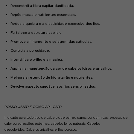
Reconstrói a fibra capilar danificada;
Repõe massa e nutrientes essenciais;
Reduz a quebra e a elasticidade excessiva dos fios;
Fortalece a estrutura capilar;
Promove alinhamento e selagem das cutículas;
Controla a porosidade;
Intensifica o brilho e a maciez;
Auxilia na manutenção da cor de cabelos loiros e grisalhos;
Melhora a retenção de hidratação e nutrientes;
Devolve aspecto saudável aos fios sensibilizados.
POSSO USAR? E COMO APLICAR?
Indicado para todo tipo de cabelo que sofreu danos por químicas, excesso de
calor ou agressões externas, cabelos
loiros naturais;
Cabelos
descoloridos;
Cabelos grisalhos e f
ios porosos.