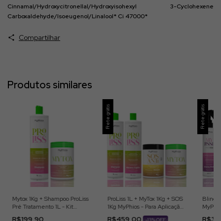
Cinnamal/Hydroxycitronellal/Hydroxyisohexyl 3-Cyclohexene
Carboxaldehyde/Isoeugenol/Linalool* Ci 47000*
Compartilhar
Produtos similares
Frete grátis
Frete grátis
Mytox 1Kg + Shampoo ProLiss
ProLiss 1L + MyTox 1Kg + SOS
Blinda
Pré Tratamento 1L - Kit
1Kg MyPhios - Para Aplicação
MyPhio
MyPhios - Para Aplicação
Profissional
Profiss
R$199,90
R$459,00
R$39
-
13
% OFF