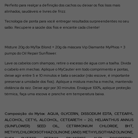
Perfeito para realçar a definição dos cachos ou deixar os fios lisos mais
alinhados, saudáveis e livres de frizz.
Tecnologia de ponta para você entregar resultados surpreendentes no seu
salão. Recupere a saúde dos fios e encante cada cliente!
Misture 20g do MyTox Blond + 20g da máscara Vip Diamante MyPhios + 3
pumps do Oil Repair Sunflower.
Lave os cabelos com shampoo, retire o excesso de água com a toalha.
Divida
o cabelo em mechas. Aplique o MyCauter em todo comprimento e pontas,
deixe agir entre 5 e 10 minutos e bata o secador (não escove, é importante
preservar a umidade dos fios). Aplique a mistura mecha a mecha, mantendo
distância da raiz. Deixe agir por 30 minutos. Enxágue 100%, aplique proteção
térmica, faça uma escova e pranche em temperatura baixa.
Composição do Mytox:
AQUA, GLYCERIN, DISSODIUM EDTA, CETEARYL
ALCOHOL, CETYL ALCOHOL, CETEARETH – 20, HELIANTHUS ANNUS
(SUNFLOWER) SEED OIL, CETRIMONIUM CHLORIDE, BHT,
METHYLCHLOROISOTHIAZOLINONE (AND) METHYLISOTHIAZOLINONE,