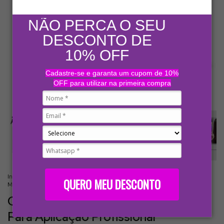
NÃO PERCA O SEU
DESCONTO DE
10% OFF
Cadastre-se e garanta um cupom de 10%
OFF para utilizar na primeira compra
Início
.
MENU
.
Produtos Profissionais
.
Mytox
.
Cristalização Power Blond
QUERO MEU DESCONTO
MyPhios - Para Aplicação Profissional
Cristalização Power Blond MyPhios -
Para Aplicação Profissional