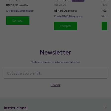
Profissional
R$529,90
R$439,
R$189,91
com
Pix
R$436,05
R$379
10
x
de
R$19,99
sem juros
com
Pix
10
x
de
R$45,90
sem juros
10
x
de
Newsletter
Cadastre-se e receba nossas ofertas.
Institucional