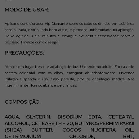
MODO DE USAR:
Aplicar o condicionador Vip Diamante sobre os cabelos úmidos em toda área
sensibilizada, distribuindo bem até que perceba uniformidade na aplicação.
Deixe agir de 3 a 5 minutos e enxágue. Se sentir necessidade repita o
processo. Finalize como desejar.
PRECAUÇÕES:
Manter em lugar fresco e ao abrigo de luz. Uso externo adulto. Em caso de
contato acidental com os olhos, enxaguar abundantemente. Havendo
irritação suspenda o uso. Caso persista, procure orientação médica. Não
ingerir, manter fora do alcance de crianças.
COMPOSIÇÃO:
AQUA, GLYCERIN, DISODIUM EDTA, CETEARYL
ALCOHOL, CETEARETH – 20, BUTYROSPERMIM PARKII
(SHEA) BUTTER, COCOS NUCIFERA OIL,
CETRIMONIUM CHLORIDE, BHT,