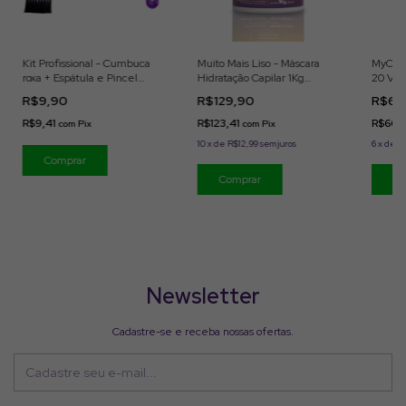
Kit Profissional - Cumbuca
Muito Mais Liso - Máscara
MyColo
roxa + Espátula e Pincel
Hidratação Capilar 1Kg
20 Vol
Personalizados
MyPhios
R$9,90
R$129,90
R$69
R$9,41
R$123,41
R$66,
com
Pix
com
Pix
10
x
de
R$12,99
sem juros
6
x
de
R
Newsletter
Cadastre-se e receba nossas ofertas.